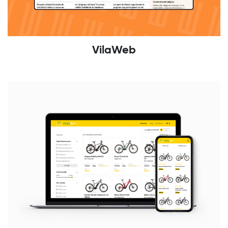
VilaWeb