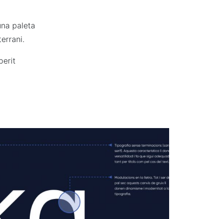
una paleta
errani.
perit