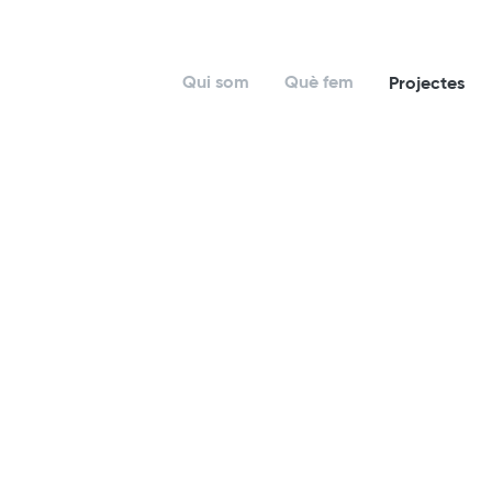
Qui som
Què fem
Projectes