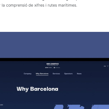
ar la comprensió de xifres i rutes marítimes.