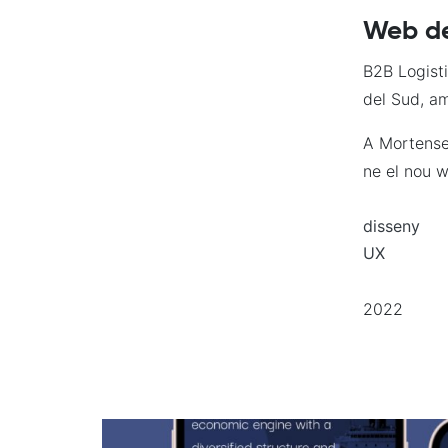
Web de
B2B Logist
del Sud, am
A Mortensen
ne el nou 
disseny
UX
2022