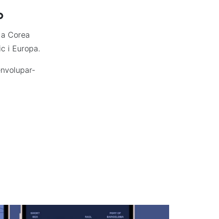
b
 a Corea
c i Europa.
envolupar-