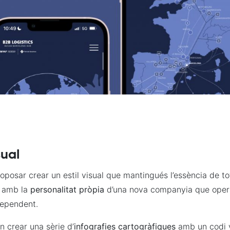
sual
posar crear un estil visual que mantingués l’essència de to
ò amb la
personalitat pròpia
d’una nova companyia que oper
ependent.
n crear una sèrie d’
infografies cartogràfiques
amb un codi v