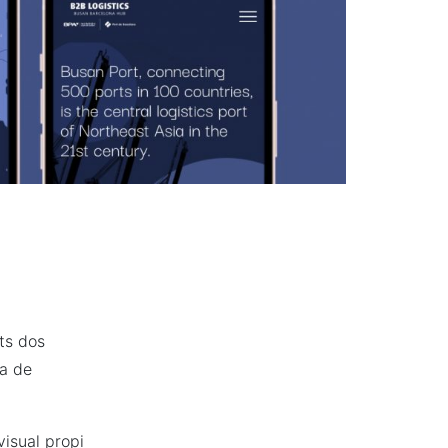
ts dos
a de
isual propi