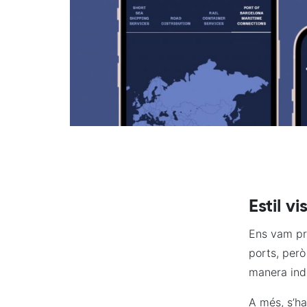
Estil vi
Ens vam pro
ports, per
manera ind
A més, s’ha