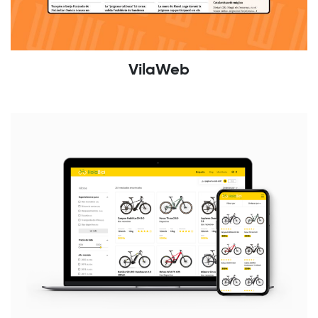
VilaWeb